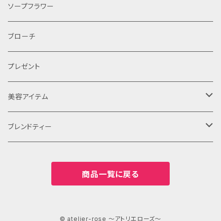
レッスン
レンタル
ソープフラワー
ブローチ
プレゼント
美容アイテム
コンセプトティー
ブレンドティー
ギフト
商品一覧に戻る
コンセプトティ
© atelier-rose ～アトリエローズ～