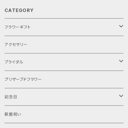
CATEGORY
フラワーギフト
母の日
アクセサリー
ブライダル
ケーキ
プリザーブドフラワー
手作りキット
プリザーブドフラワー
記念日
オーダー
ティアラ
結婚式
新居祝い