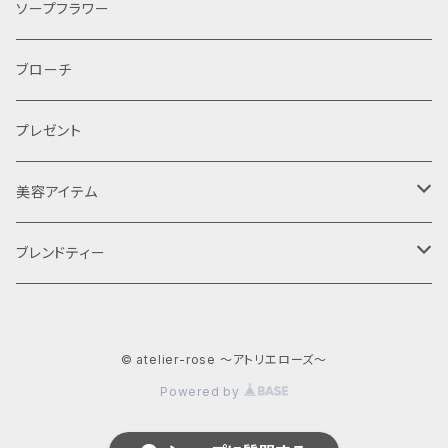
レンタル
ソープフラワー
ブローチ
プレゼント
美容アイテム
コンセプトティー
ブレンドティー
ギフト
© atelier-rose ～アトリエローズ～
コンセプトティ
Powered by