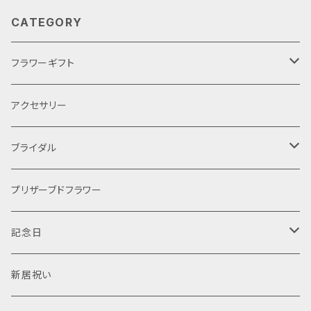
なくなります。ご了承ください） 完成品の販売です フラ
CATEGORY
ワー ホワイト （お花はホワイト 形状は変更にな
ることもあります） サイズ 〇15ｃｍ×高さ18ｃｍ 簡
単なラッピングは行います
フラワーギフト
母の日
アクセサリー
ブライダル
ケーキ
プリザーブドフラワー
手作りキット
プリザーブドフラワー
記念日
オーダー
ティアラ
結婚式
新居祝い
レッスン