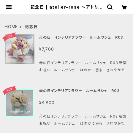
記念日 | atelier-rose ～アトリエ
ローズ～
HOME
記念日
母の日 インテリアフラワー ルームサシェ R03
¥7,700
母の日インテリアフラワー ルームサシェ R03 新築
お祝い ルームサシェ ほのかに香る さわやかでエ
レガントなデザインが人気 （一定期間で香りの効果は
なくなります。ご了承ください） 完成品の販売です フラ
母の日インテリアフラワー ルームサシェ R02
ワー ピンク系 （お花の形状は変更になることもあ
ります） サイズ 15㎝×15㎝×15㎝」 簡単なラッピング
¥8,800
は行います
母の日インテリアフラワー ルームサシェ R02 新築
お祝い ルームサシェ ほのかに香る さわやかでエ
レガントなデザインが人気 （一定期間で香りの効果は