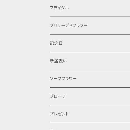
ブライダル
ケーキ
プリザーブドフラワー
手作りキット
プリザーブドフラワー
記念日
オーダー
ティアラ
結婚式
新居祝い
レッスン
レンタル
ソープフラワー
ブローチ
プレゼント