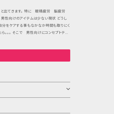
ると出てきます。 特に 眼精疲労 脳疲労
自分をケアする事もなかなか時間も取りにく
ス：すっくり 消化サポート カモミール：緊張を
糖 ハト麦：めぐりサポート オレンジピール：
やすいお茶に仕上げています。 25g ×３種類