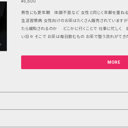
¥6,600
男性にも更年期 体調不良など 女性と同じく年齢を重ね
生活習慣病 女性向けのお茶はたくさん販売されていますが 男性向けのアイテムは少ない現状 どうし
たら緩和されるのか どこかに行くことで 仕事に忙しく 
い日々 そこで お茶は毎日飲むもの お茶で整う流れがてきたら。。。 そこで 男性向けにコンセプトティ
ーを 作ってみました。 種類は3種類 ★巡整茶 夜 (巡り 軽くする リラックス 仕事終わり気分の切
り替えに ) ほうじ茶：リラックス 胃に優しい レモングラ
ゆるめる ペパーミント：リフレッシュ 口の中のケア ★整凛茶 朝 ( 整い 食後 むくみ だるさ対策
MORE
) 玄米茶：リラックス とうもろこし茶：むくみ対策 サラシア：
消化促進 ★黒凛茶 仕事中 (朝 仕事に集中したいとき ) アッサム：集中力UP ルイボス：抗酸化
シナモン：血流サポート オレンジピール：消化促進 日々の生活の中で お茶で整う習慣 作ってみません
か？ 父の日のプレゼントや大切な方への思いやりの プレゼントに。オススメです。 男性は効果で味の我
慢はできないので 飲み