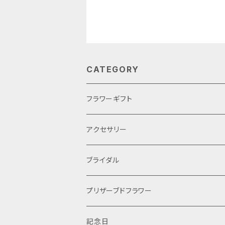
CATEGORY
フラワーギフト
母の日
アクセサリー
ブライダル
ケーキ
プリザーブドフラワー
手作りキット
プリザーブドフラワー
記念日