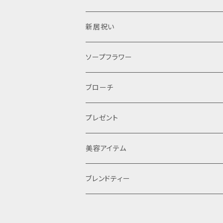
オーダー
ティアラ
結婚式
新居祝い
レッスン
レンタル
ソープフラワー
ブローチ
プレゼント
美容アイテム
コンセプトティー
ブレンドティー
ギフト