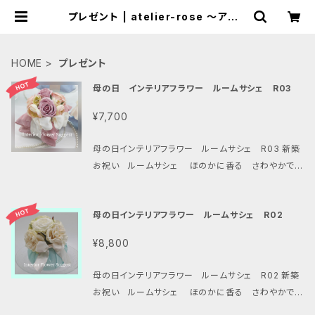
プレゼント | atelier-rose ～アトリ
エローズ～
HOME
プレゼント
母の日 インテリアフラワー ルームサシェ R03
¥7,700
母の日インテリアフラワー ルームサシェ R03 新築
お祝い ルームサシェ ほのかに香る さわやかでエ
レガントなデザインが人気 （一定期間で香りの効果は
なくなります。ご了承ください） 完成品の販売です フラ
母の日インテリアフラワー ルームサシェ R02
ワー ピンク系 （お花の形状は変更になることもあ
ります） サイズ 15㎝×15㎝×15㎝」 簡単なラッピング
¥8,800
は行います
母の日インテリアフラワー ルームサシェ R02 新築
お祝い ルームサシェ ほのかに香る さわやかでエ
レガントなデザインが人気 （一定期間で香りの効果は