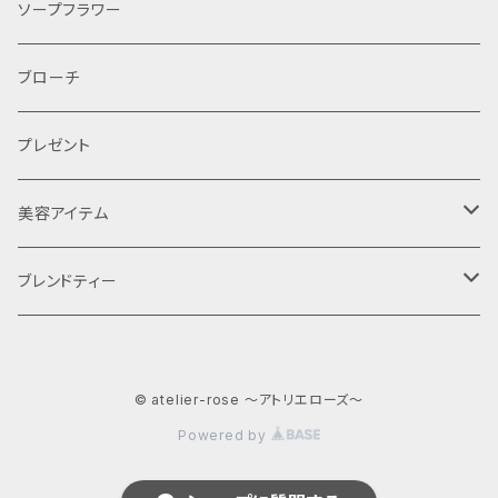
レンタル
ソープフラワー
ブローチ
プレゼント
美容アイテム
コンセプトティー
ブレンドティー
ギフト
© atelier-rose ～アトリエローズ～
コンセプトティ
Powered by