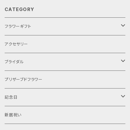
なくなります。ご了承ください） 完成品の販売です フラ
CATEGORY
ワー ホワイト （お花はホワイト 形状は変更にな
ることもあります） サイズ 〇15ｃｍ×高さ18ｃｍ 簡
単なラッピングは行います
フラワーギフト
母の日
アクセサリー
ブライダル
ケーキ
プリザーブドフラワー
手作りキット
プリザーブドフラワー
記念日
オーダー
ティアラ
結婚式
新居祝い
レッスン