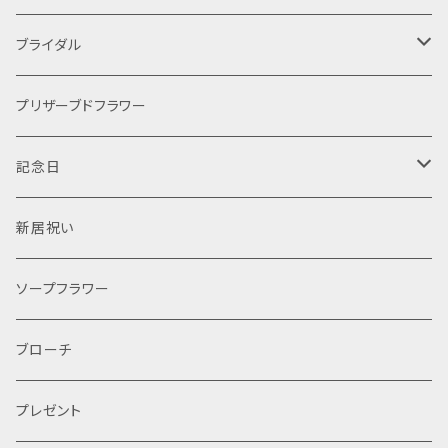
ブライダル
ケーキ
プリザーブドフラワー
手作りキット
プリザーブドフラワー
記念日
オーダー
ティアラ
結婚式
新居祝い
レッスン
レンタル
ソープフラワー
ブローチ
プレゼント