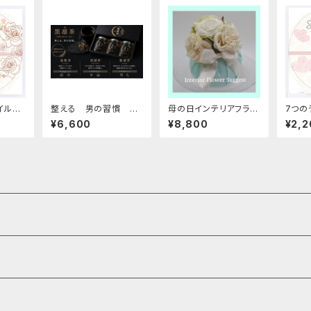
イルコ
整える 男の習慣 コ
母の日インテリアフラワ
7つの
月凜茶
ンセプトティー 黒凜
ー ルームサシェ R0
ンセプ
¥6,600
¥8,800
¥2,2
茶 父の日 GIFT プ
2
レゼント