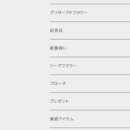
ケーキ
プリザーブドフラワー
手作りキット
プリザーブドフラワー
記念日
オーダー
ティアラ
結婚式
新居祝い
レッスン
レンタル
ソープフラワー
ブローチ
プレゼント
美容アイテム