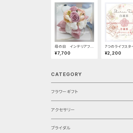
母の日 インテリアフラ
7つのライフスタ
ワー ルームサシェ R
ンセプトティー 
¥7,700
¥2,200
03
CATEGORY
フラワーギフト
母の日
アクセサリー
ブライダル